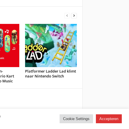
n-
Platformer Ladder Lad klimt
io Kart
naar Nintendo Switch
o Music
e
Cookie Settings
Accepteren
Facebook
X/Twitter
Youtube
Discord