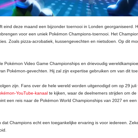
 eind deze maand een bijzonder toernooi in Londen georganiseerd. H
amenbrengen voor een uniek Pokémon Champions-toernooi. Het Champio
ies. Zoals pizza-acrobatiek, kussengevechten en nietsdoen. Op dit mo
de Pokémon Video Game Championships en drievoudig wereldkampioen
an Pokémon-gevechten. Hij zal zijn expertise gebruiken om van dit to
volgen zijn. Fans over de hele wereld worden uitgenodigd om op 29 jul
 Pokémon-YouTube-kanaal
te kijken, waar de deelnemers strijden om de
wint een reis naar de Pokémon World Championships van 2027 en een 
en dat Champions echt een toegankelijke ervaring is voor iedereen. Ze
oid.