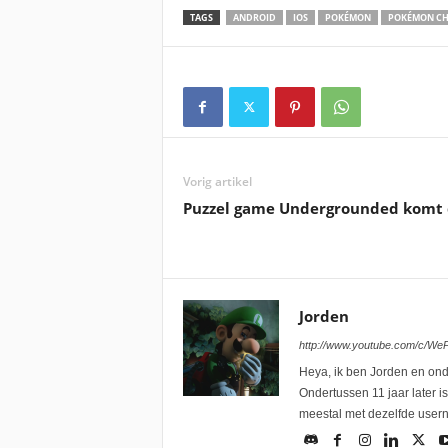
TAGS
ANDROID
IOS
POKÉMON
POKÉMON C
Vorig artikel
Puzzel game Undergrounded komt d
Jorden
http://www.youtube.com/c/W
Heya, ik ben Jorden en onde
Ondertussen 11 jaar later i
meestal met dezelfde user