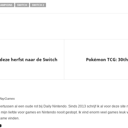
HAMPIONS
SWITCH
SWITCH 2
eze herfst naar de Switch
Pokémon TCG: 30th 
ePlayGames
rtussen al een oude rot bij Daily Nintendo. Sinds 2013 schrijf ik al voor deze site
s mijn liefde voor games en Nintendo nooit gestopt. Ik vind enorm veel games leuk v
name vinden.