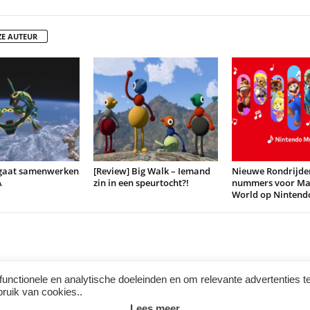
ZE AUTEUR
gaat samenwerken
[Review] Big Walk – Iemand
Nieuwe Rondrijde
A
zin in een speurtocht?!
nummers voor Mar
World op Nintend
functionele en analytische doeleinden en om relevante advertenties t
bruik van cookies..
Lees meer
Instagram