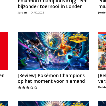
Pokémon Champions krijgt een
Pok
d
bijzonder toernooi in Londen
maa
Jorden
-
04/07/2026
Jorde
en
[Review] Pokémon Champions –
[Re
op het moment voor niemand
ver
Patri