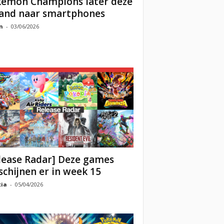
émon Champions later deze
nd naar smartphones
n
-
03/06/2026
lease Radar] Deze games
schijnen er in week 15
cia
-
05/04/2026