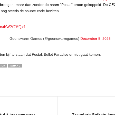
 brengen, maar dan zonder de naam “Postal” eraan gekoppeld. De CE
wel nog steeds de source code bezitten.
.com/tbW2f2VQxL
— Goonswarm Games (@goonswarmgames)
December 5, 2025
uiten kijf te staan dat Postal: Bullet Paradise er niet gaat komen.
ITCH
SWITCH 2
 dit jaar nog naar
Traveler’s Refrain k