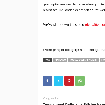
geen optie was om de game alsnog uit te
realistisch lijkt, ondanks het feit dat ze 
We’ve shut down the studio
pic.twitter
Welke partij er ook gelijk heeft, het lijkt b
TAGS
NINTENDO
POSTAL: BULLET PARADISE
SW
Vorig artikel
Tanglewood Definitive Edition komt