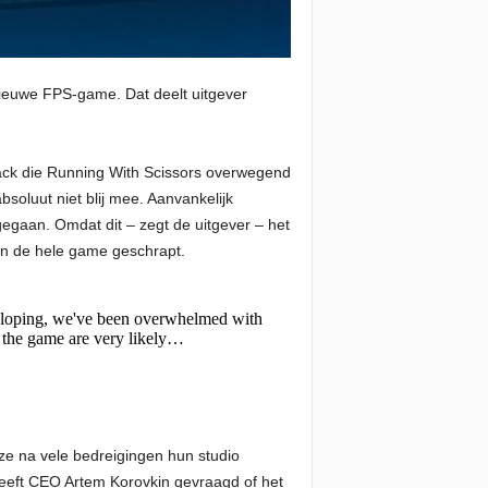
nieuwe FPS-game. Dat deelt uitgever
ck die Running With Scissors overwegend
oluut niet blij mee. Aanvankelijk
gaan. Omdat dit – zegt de uitgever – het
 en de hele game geschrapt.
veloping, we've been overwhelmed with
 the game are very likely…
e na vele bedreigingen hun studio
eeft CEO Artem Korovkin gevraagd of het