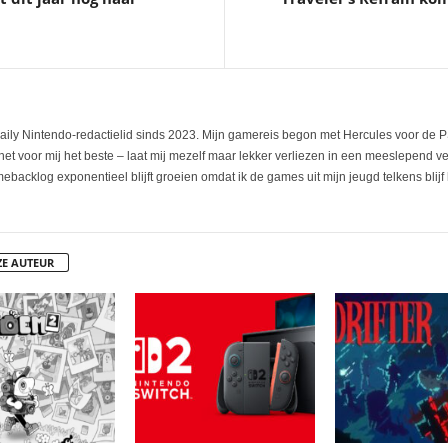
aily Nintendo-redactielid sinds 2023. Mijn gamereis begon met Hercules voor de PS
t voor mij het beste – laat mij mezelf maar lekker verliezen in een meeslepend verh
ebacklog exponentieel blijft groeien omdat ik de games uit mijn jeugd telkens blijf 
ZE AUTEUR