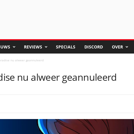
EUWS
REVIEWS
SPECIALS
DISCORD
OVER
Paradise nu alweer geannuleerd
adise nu alweer geannuleerd