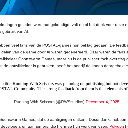
kele dagen geleden werd aangekondigd, valt nu al het doek voor deze 
 gebruik van AI.
ebben veel fans van de POSTAL-games hun beklag gedaan. De feedba
 delen van de game door AI waren gegenereerd. Daar waren de fans abs
wikkelaar Goonswarm Games, maar nu is de publisher toch overstag ge
in de ontwikkelaar is gebroken, heeft het bedrijf de knoop doorgehakt
 a title Running With Scissors was planning on publishing but not de
OSTAL Community. The strong feedback from them is that elements of
— Running With Scissors (@RWSstudios)
December 4, 2025
t Goonswarm Games, dat de aantijgingen ontkent. Desondanks hebben z
n developers en aannemers, die hiermee hun werk verliezen.
Polygon
h