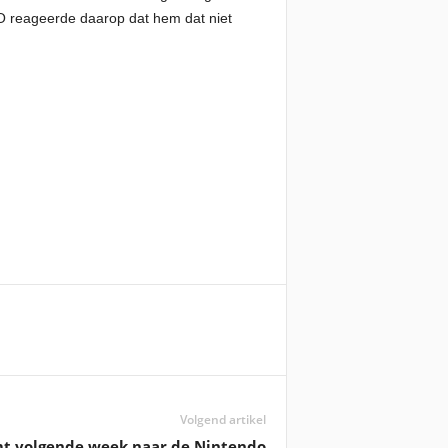
O reageerde daarop dat hem dat niet
Volgend artikel
omt volgende week naar de Nintendo