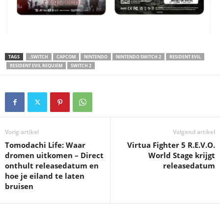
TAGS
.SWITCH
CAPCOM
NINTENDO
NINTENDO SWITCH 2
RESIDENT EVIL
RESIDENT EVIL REQUIEM
SWITCH 2
Vorig artikel
Volgend artikel
Tomodachi Life: Waar
Virtua Fighter 5 R.E.V.O.
dromen uitkomen – Direct
World Stage krijgt
onthult releasedatum en
releasedatum
hoe je eiland te laten
bruisen