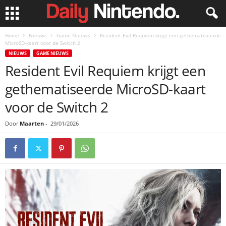
Home
Nieuws
Game Nieuws
Resident Evil Requiem krijgt een gethematiseerde
MicroSD-kaart voor de Switch 2
NIEUWS
GAME NIEUWS
Resident Evil Requiem krijgt een
gethematiseerde MicroSD-kaart
voor de Switch 2
Door
Maarten
-
29/01/2026