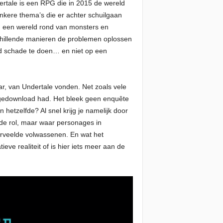
ertale is een RPG die in 2015 de wereld
onkere thema’s die er achter schuilgaan
in een wereld rond van monsters en
chillende manieren de problemen oplossen
nd schade te doen… en niet op een
aar, van Undertale vonden. Net zoals vele
d gedownload had. Het bleek geen enquête
hetzelfde? Al snel krijg je namelijk door
fde rol, maar waar personages in
erveelde volwassenen. En wat het
ve realiteit of is hier iets meer aan de