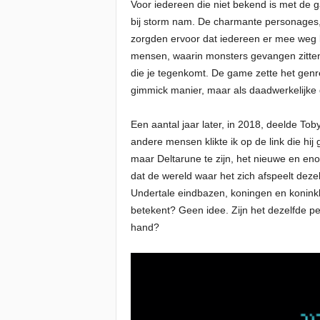
Voor iedereen die niet bekend is met de 
bij storm nam. De charmante personages, h
zorgden ervoor dat iedereen er mee weg li
mensen, waarin monsters gevangen zitten
die je tegenkomt. De game zette het genr
gimmick manier, maar als daadwerkelijke
Een aantal jaar later, in 2018, deelde Tob
andere mensen klikte ik op de link die h
maar Deltarune te zijn, het nieuwe en eno
dat de wereld waar het zich afspeelt dez
Undertale eindbazen, koningen en koninkl
betekent? Geen idee. Zijn het dezelfde per
hand?