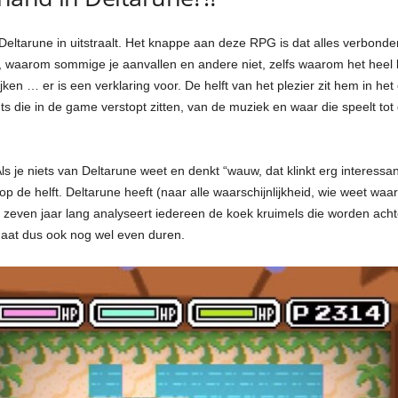
ltarune in uitstraalt. Het knappe aan deze RPG is dat alles verbonden is 
waarom sommige je aanvallen en andere niet, zelfs waarom het heel logis
en … er is een verklaring voor. De helft van het plezier zit hem in het
ts die in de game verstopt zitten, van de muziek en waar die speelt tot
 je niets van Deltarune weet en denkt “wauw, dat klinkt erg interessant
 op de helft. Deltarune heeft (naar alle waarschijnlijkheid, wie weet wa
Al zeven jaar lang analyseert iedereen de koek kruimels die worden ac
 gaat dus ook nog wel even duren.