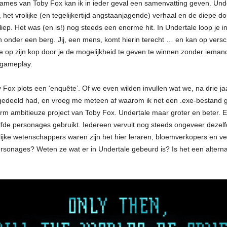
games van Toby Fox kan ik in ieder geval een samenvatting geven. Und
et vrolijke (en tegelijkertijd angstaanjagende) verhaal en de diepe d
ep. Het was (en is!) nog steeds een enorme hit. In Undertale loop je 
 onder een berg. Jij, een mens, komt hierin terecht … en kan op vers
e op zijn kop door je de mogelijkheid te geven te winnen zonder iema
 gameplay.
y Fox plots een ‘enquête’. Of we even wilden invullen wat we, na drie j
ij gedeeld had, en vroeg me meteen af waarom ik net een .exe-bestan
rm ambitieuze project van Toby Fox. Undertale maar groter en beter. En 
elfde personages gebruikt. Iedereen vervult nog steeds ongeveer dezel
ijke wetenschappers waren zijn het hier leraren, bloemverkopers en v
sonages? Weten ze wat er in Undertale gebeurd is? Is het een alternatie