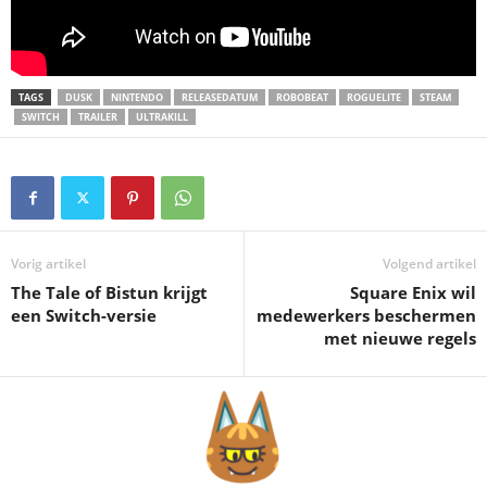
TAGS
DUSK
NINTENDO
RELEASEDATUM
ROBOBEAT
ROGUELITE
STEAM
SWITCH
TRAILER
ULTRAKILL
Vorig artikel
Volgend artikel
The Tale of Bistun krijgt
Square Enix wil
een Switch-versie
medewerkers beschermen
met nieuwe regels