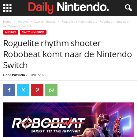
Home
Nieuws
Switch Nieuws
Roguelite rhythm shooter Robobeat komt naar
de Nintendo Switch
NIEUWS
SWITCH NIEUWS
Roguelite rhythm shooter
Robobeat komt naar de Nintendo
Switch
Door
Patricia
-
10/01/2025