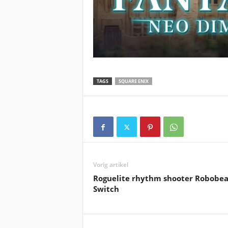
TAGS
SQUARE ENIX
Vorig artikel
Roguelite rhythm shooter Robobea
Switch