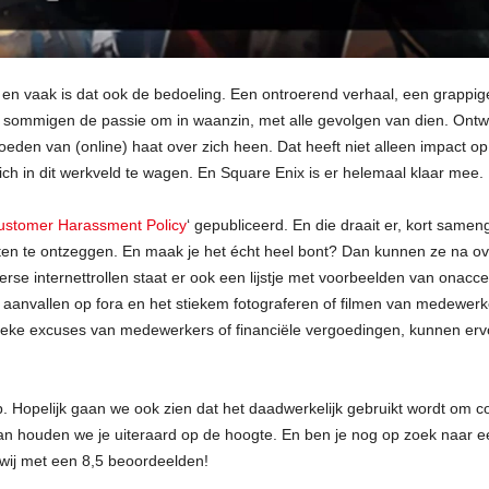
 vaak is dat ook de bedoeling. Een ontroerend verhaal, een grappige
bij sommigen de passie om in waanzin, met alle gevolgen van dien. Ont
oeden van (online) haat over zich heen. Dat heeft niet alleen impact op
h in dit werkveld te wagen. En Square Enix is er helemaal klaar mee.
stomer Harassment Policy
‘ gepubliceerd. En die draait er, kort same
sten te ontzeggen. En maak je het écht heel bont? Dan kunnen ze na ov
rse internettrollen staat er ook een lijstje met voorbeelden van onacc
e aanvallen op fora en het stiekem fotograferen of filmen van medewer
ysieke excuses van medewerkers of financiële vergoedingen, kunnen ervo
tap. Hopelijk gaan we ook zien dat het daadwerkelijk gebruikt wordt om 
n houden we je uiteraard op de hoogte. En ben je nog op zoek naar e
 wij met een 8,5 beoordeelden!