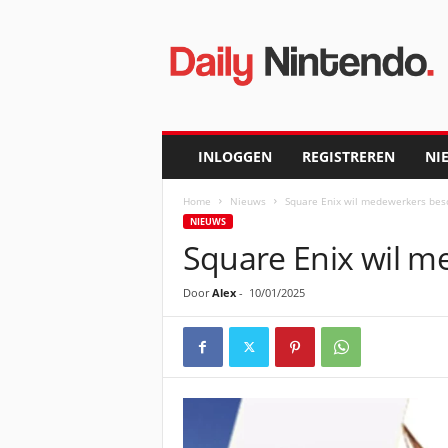
D
a
i
l
y
N
i
INLOGGEN
REGISTREREN
NI
n
t
Home
Nieuws
Square Enix wil medewerkers bes
e
NIEUWS
n
Square Enix wil 
d
o
Door
Alex
-
10/01/2025