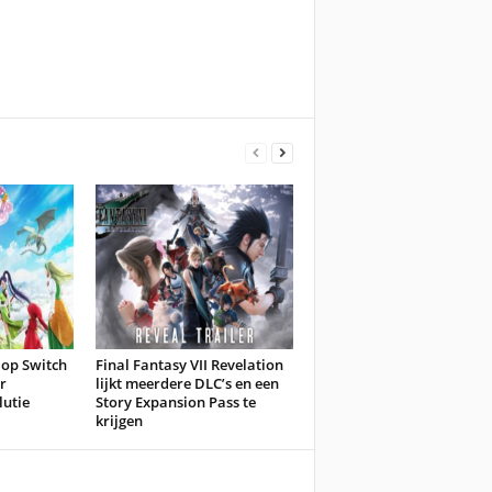
 op Switch
Final Fantasy VII Revelation
r
lijkt meerdere DLC’s en een
lutie
Story Expansion Pass te
krijgen