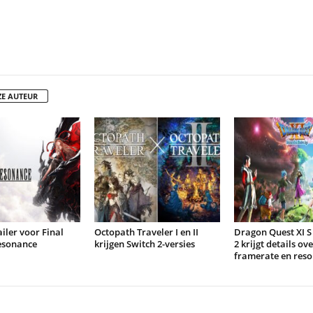
ZE AUTEUR
iler voor Final
Octopath Traveler I en II
Dragon Quest XI S
esonance
krijgen Switch 2-versies
2 krijgt details ove
framerate en reso