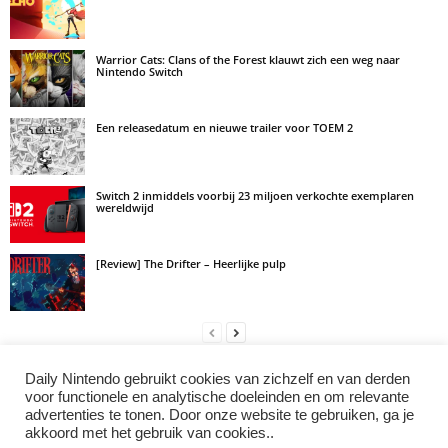
Warrior Cats: Clans of the Forest klauwt zich een weg naar
Nintendo Switch
Een releasedatum en nieuwe trailer voor TOEM 2
Switch 2 inmiddels voorbij 23 miljoen verkochte exemplaren
wereldwijd
[Review] The Drifter – Heerlijke pulp
Daily Nintendo gebruikt cookies van zichzelf en van derden
LAAT EEN REACTIE ACHTER
voor functionele en analytische doeleinden en om relevante
advertenties te tonen. Door onze website te gebruiken, ga je
Log in om een opmerking achter te laten
akkoord met het gebruik van cookies..