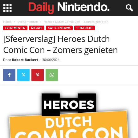
Home
Evenementen
Heroes Dutch Comic Con – Zomers genieten
EVENEMENTEN
NIEUWS
SWITCH NIEUWS
UITGELICHT
[Sfeerverslag] Heroes Dutch
Comic Con – Zomers genieten
Door
Robert Buckert
-
30/06/2024