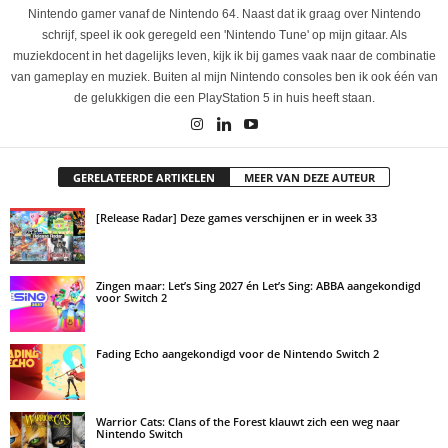
Nintendo gamer vanaf de Nintendo 64. Naast dat ik graag over Nintendo
schrijf, speel ik ook geregeld een 'Nintendo Tune' op mijn gitaar. Als
muziekdocent in het dagelijks leven, kijk ik bij games vaak naar de combinatie
van gameplay en muziek. Buiten al mijn Nintendo consoles ben ik ook één van
de gelukkigen die een PlayStation 5 in huis heeft staan.
GERELATEERDE ARTIKELEN
MEER VAN DEZE AUTEUR
[Release Radar] Deze games verschijnen er in week 33
Zingen maar: Let’s Sing 2027 én Let’s Sing: ABBA aangekondigd
voor Switch 2
Fading Echo aangekondigd voor de Nintendo Switch 2
Warrior Cats: Clans of the Forest klauwt zich een weg naar
Nintendo Switch