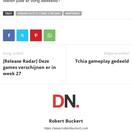
Waren jullie er vorig weekend?
TAGS
HEROES DUTCH COMIC CON 2024
NINTENDO
Vorig artikel
Volgend artikel
[Release Radar] Deze
Tchia gameplay gedeeld
games verschijnen er in
week 27
Robert Buckert
https://www.robertbuckert.com