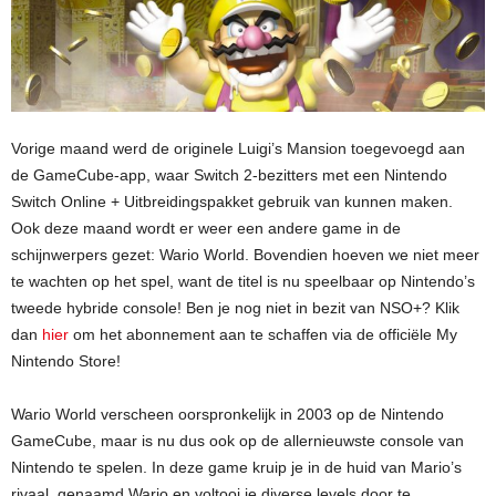
Vorige maand werd de originele Luigi’s Mansion toegevoegd aan
de GameCube-app, waar Switch 2-bezitters met een Nintendo
Switch Online + Uitbreidingspakket gebruik van kunnen maken.
Ook deze maand wordt er weer een andere game in de
schijnwerpers gezet: Wario World. Bovendien hoeven we niet meer
te wachten op het spel, want de titel is nu speelbaar op Nintendo’s
tweede hybride console! Ben je nog niet in bezit van NSO+? Klik
dan
hier
om het abonnement aan te schaffen via de officiële My
Nintendo Store!
Wario World verscheen oorspronkelijk in 2003 op de Nintendo
GameCube, maar is nu dus ook op de allernieuwste console van
Nintendo te spelen. In deze game kruip je in de huid van Mario’s
rivaal, genaamd Wario en voltooi je diverse levels door te