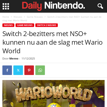
Home
Nieuws
Game Nieuws
Switch 2-bezitters met NSO+ kunnen nu aan de
slag met Wario World
NIEUWS
GAME NIEUWS
SWITCH 2 NIEUWS
Switch 2-bezitters met NSO+
kunnen nu aan de slag met Wario
World
Door
Menno
-
11/12/2025