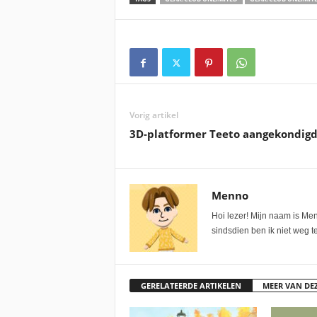
Vorig artikel
3D-platformer Teeto aangekondigd
Menno
Hoi lezer! Mijn naam is Me
sindsdien ben ik niet weg te
GERELATEERDE ARTIKELEN
MEER VAN DE