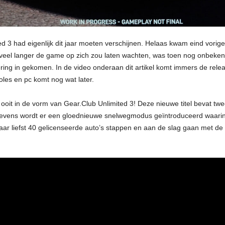
d 3 had eigenlijk dit jaar moeten verschijnen. Helaas kwam eind vorig
veel langer de game op zich zou laten wachten, was toen nog onbekend
ing in gekomen. In de video onderaan dit artikel komt immers de rele
les en pc komt nog wat later.
 ooit in de vorm van Gear.Club Unlimited 3! Deze nieuwe titel bevat t
evens wordt er een gloednieuwe snelwegmodus geïntroduceerd waarin
 maar liefst 40 gelicenseerde auto’s stappen en aan de slag gaan met de