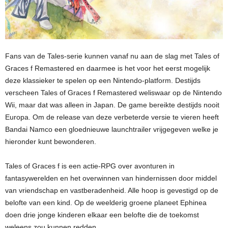
Fans van de Tales-serie kunnen vanaf nu aan de slag met Tales of
Graces f Remastered en daarmee is het voor het eerst mogelijk
deze klassieker te spelen op een Nintendo-platform. Destijds
verscheen Tales of Graces f Remastered weliswaar op de Nintendo
Wii, maar dat was alleen in Japan. De game bereikte destijds nooit
Europa. Om de release van deze verbeterde versie te vieren heeft
Bandai Namco een gloednieuwe launchtrailer vrijgegeven welke je
hieronder kunt bewonderen.
Tales of Graces f is een actie-RPG over avonturen in
fantasywerelden en het overwinnen van hindernissen door middel
van vriendschap en vastberadenheid. Alle hoop is gevestigd op de
belofte van een kind. Op de weelderig groene planeet Ephinea
doen drie jonge kinderen elkaar een belofte die de toekomst
weleens zou kunnen redden…