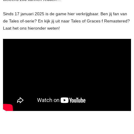
Sinds 17 januari 2025 is de game hier verkrijgbaar. Ben jij fan van
de Tales of-serie? En kijk jij uit naar Tales of Graces f Remastered?
Laat het ons hieronder weten!