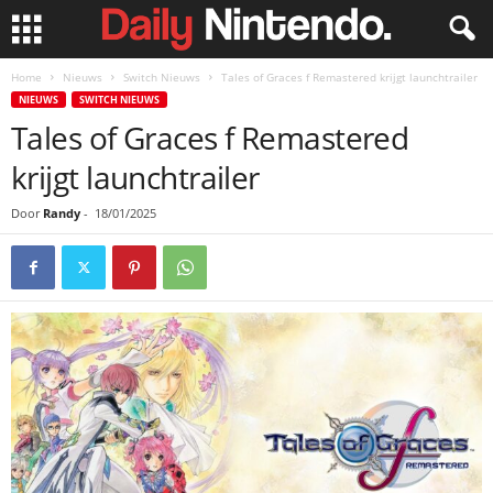
Home
Nieuws
Switch Nieuws
Tales of Graces f Remastered krijgt launchtrailer
NIEUWS
SWITCH NIEUWS
Tales of Graces f Remastered
krijgt launchtrailer
Door
Randy
-
18/01/2025