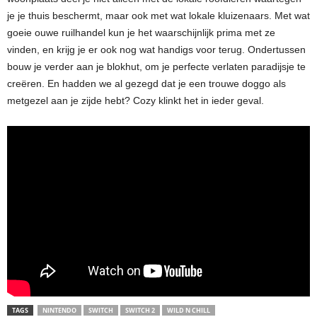
je je thuis beschermt, maar ook met wat lokale kluizenaars. Met wat
goeie ouwe ruilhandel kun je het waarschijnlijk prima met ze
vinden, en krijg je er ook nog wat handigs voor terug. Ondertussen
bouw je verder aan je blokhut, om je perfecte verlaten paradijsje te
creëren. En hadden we al gezegd dat je een trouwe doggo als
metgezel aan je zijde hebt? Cozy klinkt het in ieder geval.
TAGS
NINTENDO
SWITCH
SWITCH 2
WILD N CHILL