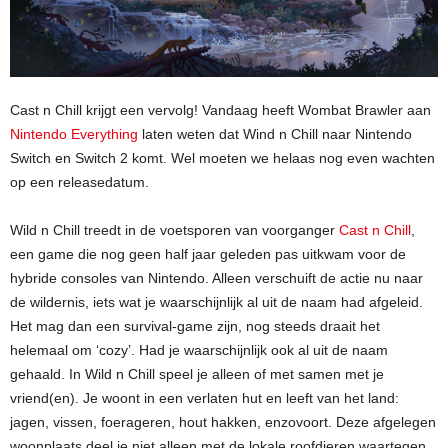
Cast n Chill krijgt een vervolg! Vandaag heeft Wombat Brawler aan
Nintendo Everything
laten weten dat Wind n Chill naar Nintendo
Switch en Switch 2 komt. Wel moeten we helaas nog even wachten
op een releasedatum.
Wild n Chill treedt in de voetsporen van voorganger
Cast n Chill
,
een game die nog geen half jaar geleden pas uitkwam voor de
hybride consoles van Nintendo. Alleen verschuift de actie nu naar
de wildernis, iets wat je waarschijnlijk al uit de naam had afgeleid.
Het mag dan een survival-game zijn, nog steeds draait het
helemaal om ‘cozy’. Had je waarschijnlijk ook al uit de naam
gehaald. In Wild n Chill speel je alleen of met samen met je
vriend(en). Je woont in een verlaten hut en leeft van het land:
jagen, vissen, foerageren, hout hakken, enzovoort. Deze afgelegen
woonplaats deel je niet alleen met de lokale roofdieren waartegen