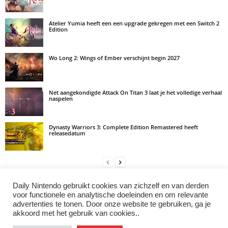
Atelier Yumia heeft een een upgrade gekregen met een Switch 2
Edition
Wo Long 2: Wings of Ember verschijnt begin 2027
Net aangekondigde Attack On Titan 3 laat je het volledige verhaal
naspelen
Dynasty Warriors 3: Complete Edition Remastered heeft
releasedatum
Daily Nintendo gebruikt cookies van zichzelf en van derden
LAAT EEN REACTIE ACHTER
voor functionele en analytische doeleinden en om relevante
advertenties te tonen. Door onze website te gebruiken, ga je
Log in om een opmerking achter te laten
akkoord met het gebruik van cookies..