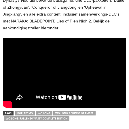
Dynasty? Nou die bevat de basisgame, drie DLC-pakketten: ‘Battle
of Zhongyuan’, ‘Conqueror of Jiangdong’ en ‘Upheaval in
Jingxiang’, én alle extra content, inclusief samenwerkings-DLC’s
met NARAKA: BLADEPOINT, Lies of P en Nioh 2. Bekijk de
aankondigingstrailer hieronder!
TAGS
KOEI TECMO
WO LONG
WO LONG 2: WINGS OF EMBER
WO LONG: FALLEN DYNASTY COMPLETE EDITION