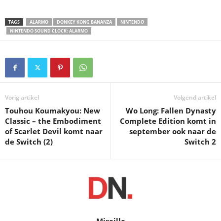
TAGS
ALARMO
DONKEY KONG BANANZA
NINTENDO
NINTENDO SOUND CLOCK: ALARMO
Vorig artikel
Volgend artikel
Touhou Koumakyou: New
Wo Long: Fallen Dynasty
Classic – the Embodiment
Complete Edition komt in
of Scarlet Devil komt naar
september ook naar de
de Switch (2)
Switch 2
Mireille