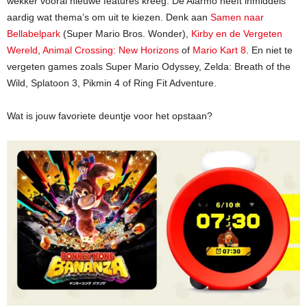
wekker vooral nieuwe features kreeg. De Alarmo heeft inmiddels
aardig wat thema’s om uit te kiezen. Denk aan
Samen naar
Bellabelpark
(Super Mario Bros. Wonder),
Kirby en de Vergeten
Wereld
,
Animal Crossing: New Horizons
of
Mario Kart 8
. En niet te
vergeten games zoals Super Mario Odyssey, Zelda: Breath of the
Wild, Splatoon 3, Pikmin 4 of Ring Fit Adventure.
Wat is jouw favoriete deuntje voor het opstaan?