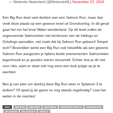
— Nintendo Nederland (@NintendoNL)
November 22, 2024
Een Big Run doet veel denken aan een Salmon Run, maar dan
vindt deze plaats op een gewoon level uit Grondoorlog. In dit geval
gaat het om het level Water-wonderland. Op dit level zullen de
zogenoemde Salmonieten het territorium van de Inklings en
Octolings aanvallen, net zoals dat bij Salmon Run gebeurt! Simpel
toch? Bovendien werkt een Big Run ook hetzelfde als een gewone
Salmon Run aangezien je tijdens beide evenementen Salmonieten
tegenhoudt en je gouden eieren verzamelt. Echter doe je dit niet
voor niks, want er staat ook nog eens een leuk prijsje op je te
wachten.
Ben jij van plan om dankzij deze Big Run weer in Splatoon 3 te
duiken? Of speel jij de game nu nog steeds regelmatig? Laat het
weten in de reacties!
TAGS
BIG RUN
INKLINGS
NINTENDO
NINTENDO SWITCH
SALMON RUN
SPLATOON
SPLATOON 3
SWITCH