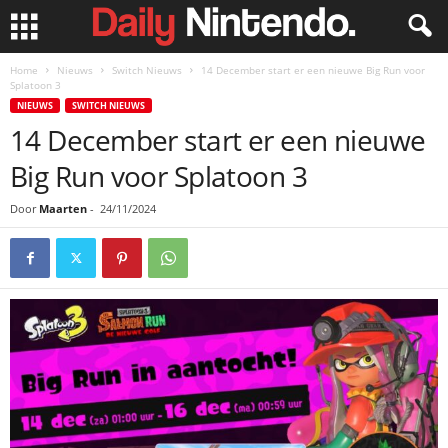
Home
Nieuws
Switch Nieuws
14 December start er een nieuwe Big Run voor
Splatoon 3
NIEUWS
SWITCH NIEUWS
14 December start er een nieuwe
Big Run voor Splatoon 3
Door
Maarten
-
24/11/2024