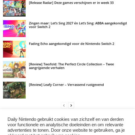
[Release Radar] Deze games verschijnen er in week 33
Zingen maar: Let’s Sing 2027 én Let’s Sing: ABBA aangekondigd
voor Switch 2
Fading Echo aangekondigd voor de Nintendo Switch 2
[Review] Twofold: The Perfect Circle Collection – Twee
aangrijpende verhalen
[Review] Leafy Corner – Verrassend rustgevend
Daily Nintendo gebruikt cookies van zichzelf en van derden
LAAT EEN REACTIE ACHTER
voor functionele en analytische doeleinden en om relevante
advertenties te tonen. Door onze website te gebruiken, ga je
Log in om een opmerking achter te laten