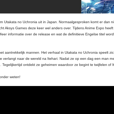
Utakata no Uchronia uit in Japan. Normaalgesproken komt er dan niet
cht Aksys Games deze keer wel anders over. Tijdens Anime Expo heef
 informatie over de release en wat de definitieve Engelse titel wordt z
 aantrekkelijk mannen. Het verhaal in Utakata no Uchronia speelt zich 
Ze verlangt naar de wereld na Itehari. Nadat ze op een dag een man m
egelijkertijd ontdekt ze geheimen waardoor ze begint te twijfelen of Ite
ronder weten!