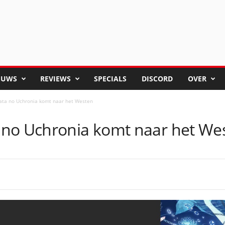
EUWS
REVIEWS
SPECIALS
DISCORD
OVER
ta no Uchronia komt naar het Westen
 no Uchronia komt naar het We