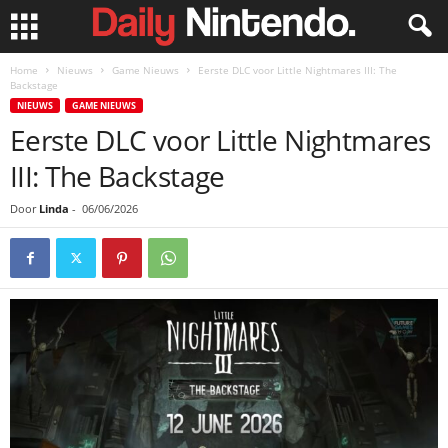
Home
Nieuws
Game Nieuws
Eerste DLC voor Little Nightmares III: The
Backstage
NIEUWS
GAME NIEUWS
Eerste DLC voor Little Nightmares
III: The Backstage
Door
Linda
-
06/06/2026