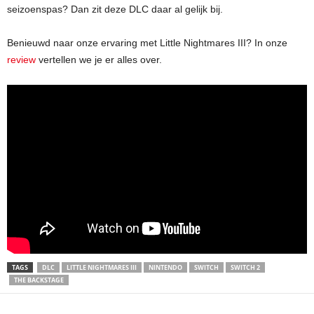
seizoenspas? Dan zit deze DLC daar al gelijk bij.
Benieuwd naar onze ervaring met Little Nightmares III? In onze
review
vertellen we je er alles over.
TAGS
DLC
LITTLE NIGHTMARES III
NINTENDO
SWITCH
SWITCH 2
THE BACKSTAGE