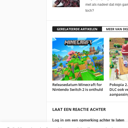
met als nadeel dat mijn gam
toch?
GERELATEERDE ARTIKELEN
MEER VAN DE
Releasedatum Minecraft for
Pokopia 2.0
Nintendo Switch 2 is onthuld
DLC ook ve
aanpassin
LAAT EEN REACTIE ACHTER
Log in om een opmerking achter te laten