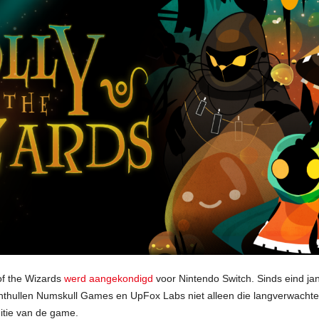
 of the Wizards
werd aangekondigd
voor Nintendo Switch. Sinds eind ja
nthullen Numskull Games en UpFox Labs niet alleen die langverwacht
itie van de game.