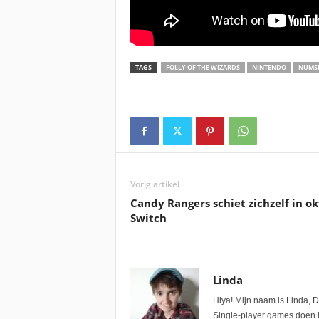
TAGS
FOLLY OF THE WIZARDS
NINTENDO
NUMS
Vorig artikel
Candy Rangers schiet zichzelf in o
Switch
Linda
Hiya! Mijn naam is Linda, D
Single-player games doen he