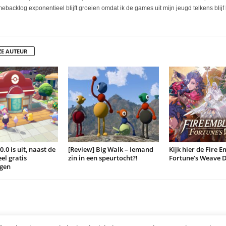
ebacklog exponentieel blijft groeien omdat ik de games uit mijn jeugd telkens blijf 
ZE AUTEUR
.0 is uit, naast de
[Review] Big Walk – Iemand
Kijk hier de Fire 
el gratis
zin in een speurtocht?!
Fortune’s Weave D
gen