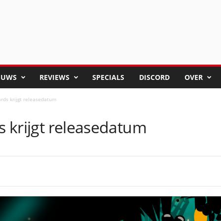
EUWS
REVIEWS
SPECIALS
DISCORD
OVER
ards krijgt releasedatum
ds krijgt releasedatum