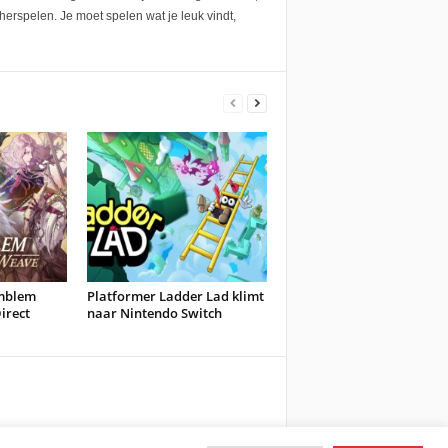
herspelen. Je moet spelen wat je leuk vindt,
Emblem
Platformer Ladder Lad klimt
irect
naar Nintendo Switch