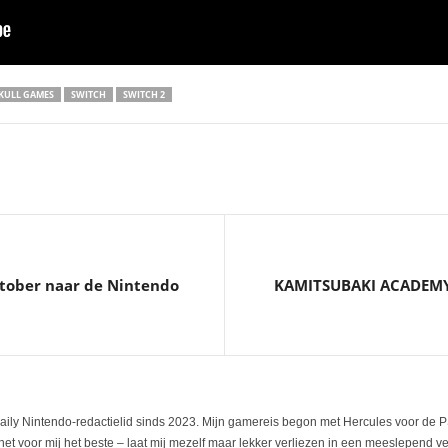
KULL GAMES
SWITCH
SWITCH 2
ktober naar de Nintendo
KAMITSUBAKI ACADEMY
aily Nintendo-redactielid sinds 2023. Mijn gamereis begon met Hercules voor de PS
t voor mij het beste – laat mij mezelf maar lekker verliezen in een meeslepend verh