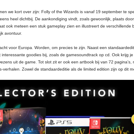
n we kort over zijn: Folly of the Wizards is vanaf 19 september te sp
ns heel dichtbij. De aankondiging vindt, zoals gewoonlijk, plaats door 
 laat ook meteen een stuk gameplay zien en illustreert de verschillende
ijk avontuur.
racht voor Europa. Worden, om precies te zijn. Naast een standaardediti
t interessante goodies bij, zoals de gamesoundtrack op cd. Ook krijg je
ezens uit de game. Tot slot zit er ook een artbook bij van 72 pagina’s,
s-verhalen. Zowel de standaardeditie als de limited edition zijn op dit