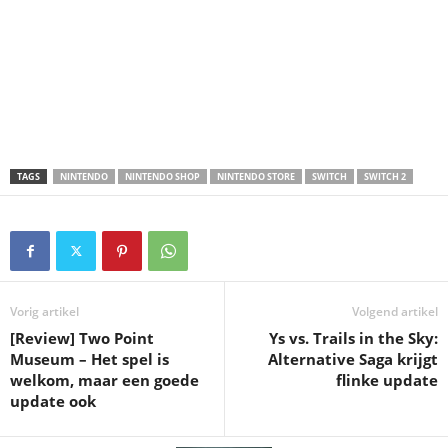
TAGS
NINTENDO
NINTENDO SHOP
NINTENDO STORE
SWITCH
SWITCH 2
Vorig artikel
Volgend artikel
[Review] Two Point
Ys vs. Trails in the Sky:
Museum – Het spel is
Alternative Saga krijgt
welkom, maar een goede
flinke update
update ook