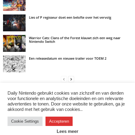
Lies of P regisseur doet een belofte over het vervolg
Warrior Cats: Clans of the Forest klauwt zich een weg naar
Nintendo Switch
Een releasedatum en nieuwe trailer voor TOEM 2
Daily Nintendo gebruikt cookies van zichzelf en van derden
LAAT EEN REACTIE ACHTER
voor functionele en analytische doeleinden en om relevante
advertenties te tonen. Door onze website te gebruiken, ga je
Log in om een opmerking achter te laten
akkoord met het gebruik van cookies..
Cookie Settings
Accepteren
Instagram
Facebook
X/Twitter
Youtube
Discord
Lees meer