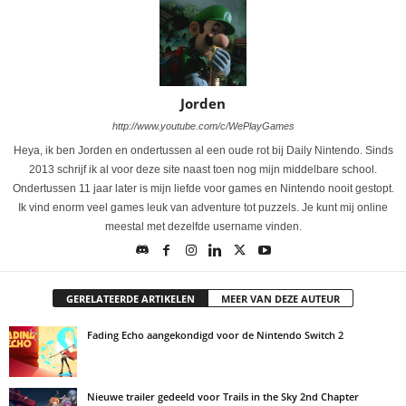
Jorden
http://www.youtube.com/c/WePlayGames
Heya, ik ben Jorden en ondertussen al een oude rot bij Daily Nintendo. Sinds
2013 schrijf ik al voor deze site naast toen nog mijn middelbare school.
Ondertussen 11 jaar later is mijn liefde voor games en Nintendo nooit gestopt.
Ik vind enorm veel games leuk van adventure tot puzzels. Je kunt mij online
meestal met dezelfde username vinden.
GERELATEERDE ARTIKELEN
MEER VAN DEZE AUTEUR
Fading Echo aangekondigd voor de Nintendo Switch 2
Nieuwe trailer gedeeld voor Trails in the Sky 2nd Chapter