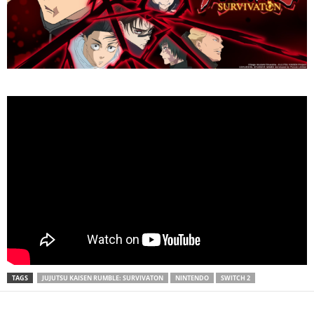
TAGS
JUJUTSU KAISEN RUMBLE: SURVIVATON
NINTENDO
SWITCH 2