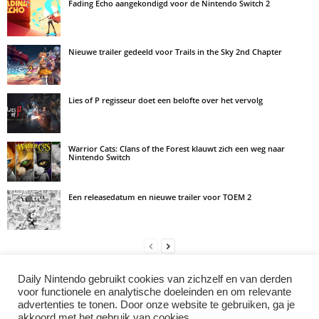
Fading Echo aangekondigd voor de Nintendo Switch 2
Nieuwe trailer gedeeld voor Trails in the Sky 2nd Chapter
Lies of P regisseur doet een belofte over het vervolg
Warrior Cats: Clans of the Forest klauwt zich een weg naar
Nintendo Switch
Een releasedatum en nieuwe trailer voor TOEM 2
Daily Nintendo gebruikt cookies van zichzelf en van derden
LAAT EEN REACTIE ACHTER
voor functionele en analytische doeleinden en om relevante
advertenties te tonen. Door onze website te gebruiken, ga je
Log in om een opmerking achter te laten
akkoord met het gebruik van cookies..