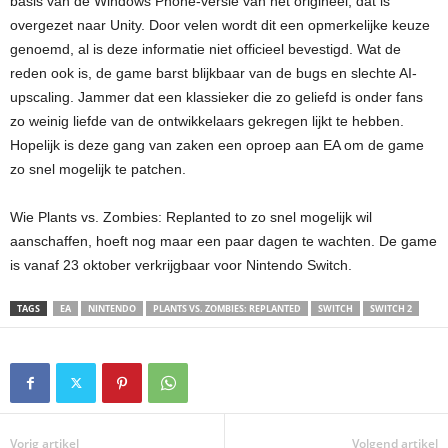
basis van de Windows Phone-versie van het origineel, dat is
overgezet naar Unity. Door velen wordt dit een opmerkelijke keuze
genoemd, al is deze informatie niet officieel bevestigd. Wat de
reden ook is, de game barst blijkbaar van de bugs en slechte AI-
upscaling. Jammer dat een klassieker die zo geliefd is onder fans
zo weinig liefde van de ontwikkelaars gekregen lijkt te hebben.
Hopelijk is deze gang van zaken een oproep aan EA om de game
zo snel mogelijk te patchen.
Wie Plants vs. Zombies: Replanted to zo snel mogelijk wil
aanschaffen, hoeft nog maar een paar dagen te wachten. De game
is vanaf 23 oktober verkrijgbaar voor Nintendo Switch.
TAGS
EA
NINTENDO
PLANTS VS. ZOMBIES: REPLANTED
SWITCH
SWITCH 2
Vorig artikel
Volgend artikel