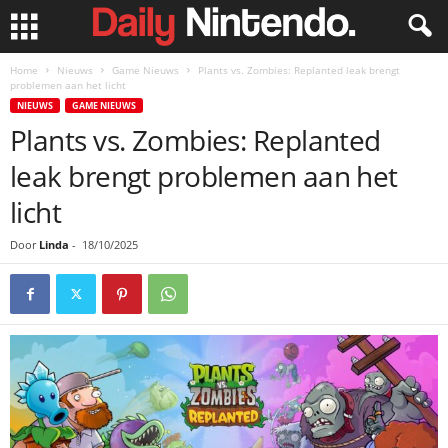
Home
Nieuws
Game Nieuws
Plants vs. Zombies: Replanted leak brengt
problemen aan het licht
NIEUWS
GAME NIEUWS
Plants vs. Zombies: Replanted
leak brengt problemen aan het
licht
Door
Linda
-
18/10/2025