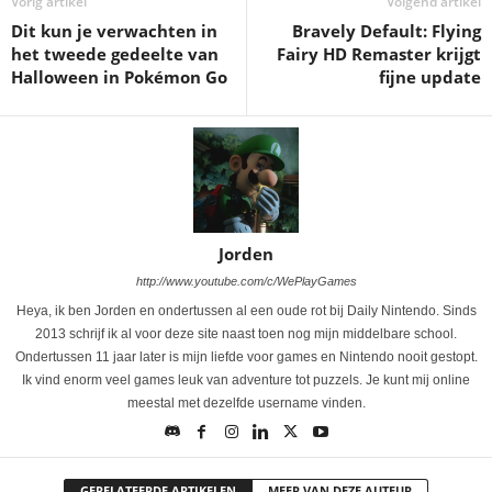
Vorig artikel
Volgend artikel
Dit kun je verwachten in
Bravely Default: Flying
het tweede gedeelte van
Fairy HD Remaster krijgt
Halloween in Pokémon Go
fijne update
Jorden
http://www.youtube.com/c/WePlayGames
Heya, ik ben Jorden en ondertussen al een oude rot bij Daily Nintendo. Sinds
2013 schrijf ik al voor deze site naast toen nog mijn middelbare school.
Ondertussen 11 jaar later is mijn liefde voor games en Nintendo nooit gestopt.
Ik vind enorm veel games leuk van adventure tot puzzels. Je kunt mij online
meestal met dezelfde username vinden.
GERELATEERDE ARTIKELEN
MEER VAN DEZE AUTEUR