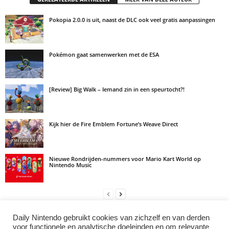
Pokopia 2.0.0 is uit, naast de DLC ook veel gratis aanpassingen
Pokémon gaat samenwerken met de ESA
[Review] Big Walk – Iemand zin in een speurtocht?!
Kijk hier de Fire Emblem Fortune’s Weave Direct
Nieuwe Rondrijden-nummers voor Mario Kart World op
Nintendo Music
Daily Nintendo gebruikt cookies van zichzelf en van derden
LAAT EEN REACTIE ACHTER
voor functionele en analytische doeleinden en om relevante