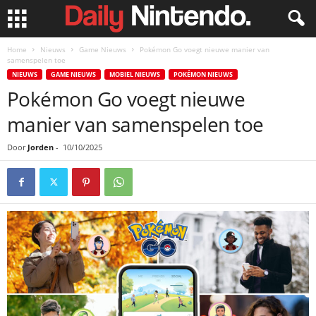
Home
Nieuws
Game Nieuws
Pokémon Go voegt nieuwe manier van
samenspelen toe
NIEUWS
GAME NIEUWS
MOBIEL NIEUWS
POKÉMON NIEUWS
Pokémon Go voegt nieuwe
manier van samenspelen toe
Door
Jorden
-
10/10/2025