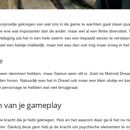
rproefje gekregen van wat ons in de game te wachten gaat staan qua v
 ene wat imposanter dan de ander, maar wel al een flinke diversiteit.
tdaging zat het in een hele zwerm van een bepaald wezen te verslaan e
el een beetje makkelijk, maar het was dan ook nog maar vroeg in het 
e
weer stemmen hebben, maar Samus weer stil is. Juist na Metroid Dread
 horen. Natuurlijk was het in Dread ook maar een klein stukje en kan d
 personage te hebben wat niet terugpraat.
n van je gameplay
uwe kracht die je hebt gekregen. Hoe en het waarom daar ga ik het nu ni
elm. Dankzij deze gem heb je de kracht om psychische elementen te ma