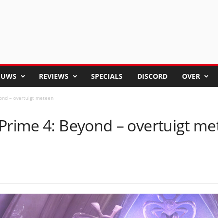
EUWS
REVIEWS
SPECIALS
DISCORD
OVER
ond – overtuigt meteen
 Prime 4: Beyond – overtuigt m