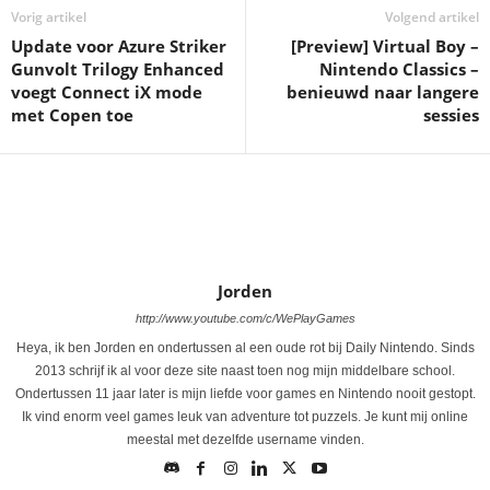
Vorig artikel
Volgend artikel
Update voor Azure Striker
[Preview] Virtual Boy –
Gunvolt Trilogy Enhanced
Nintendo Classics –
voegt Connect iX mode
benieuwd naar langere
met Copen toe
sessies
Jorden
http://www.youtube.com/c/WePlayGames
Heya, ik ben Jorden en ondertussen al een oude rot bij Daily Nintendo. Sinds
2013 schrijf ik al voor deze site naast toen nog mijn middelbare school.
Ondertussen 11 jaar later is mijn liefde voor games en Nintendo nooit gestopt.
Ik vind enorm veel games leuk van adventure tot puzzels. Je kunt mij online
meestal met dezelfde username vinden.