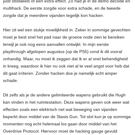
juist obstakels of een extra effect. Zo had je in de demo decode en
multihack. De eerste zorgde voor extra schade, en de tweede
zorgde dat je meerdere vijanden tegelijk kon hacken.
Hier zit wel een stukje moeilijkheid in. Zeker in sommige gevechten
moet je best snel het pad naar de groene node zien te bereiken
terwijl je ook nog eens aanvallen ontwijkt. In mijn eerste
playthrough afgelopen augustus (op de PS5) vond ik dit vooral
onhandig. Maar, nu moet ik zeggen dat ik er al snel behendigheid
in kreeg, waardoor ik hier nu ook niet al te veel angst voor heb dat
dit gaat irriteren. Zonder hacken doe je namelijk echt amper
schade.
Dit zelfs als je de andere gelimiteerde wapens gebruikt die Hugh
kan vinden in het ruimtestation. Deze wapens geven ook weer wat
effecten zoals een elektrisch net wat beweging van vijanden
beperkt door middel van de Stasis Gun. Tot slot kun je op sommige
momenten nog echt helemaal los gaan door middel van het
Overdrive Protocol. Hiervoor moet de hacking gauge gevuld