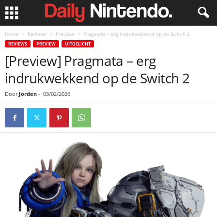
Home
Reviews
Preview
Pragmata – erg indrukwekkend op de Switch 2
REVIEWS
PREVIEW
UITGELICHT
[Preview] Pragmata – erg
indrukwekkend op de Switch 2
Door
Jorden
-
03/02/2026