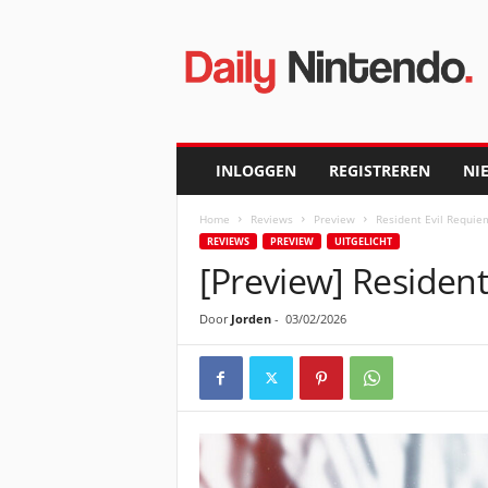
D
a
i
l
y
N
i
INLOGGEN
REGISTREREN
NI
n
t
Home
Reviews
Preview
Resident Evil Requiem
e
REVIEWS
PREVIEW
UITGELICHT
n
[Preview] Resident
d
o
Door
Jorden
-
03/02/2026