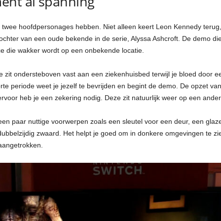
ent al spanning
twee hoofdpersonages hebben. Niet alleen keert Leon Kennedy terug, 
ochter van een oude bekende in de serie, Alyssa Ashcroft. De demo die
ace die wakker wordt op een onbekende locatie.
 zit ondersteboven vast aan een ziekenhuisbed terwijl je bloed door ee
orte periode weet je jezelf te bevrijden en begint de demo. De opzet v
voor heb je een zekering nodig. Deze zit natuurlijk weer op een andere
l een paar nuttige voorwerpen zoals een sleutel voor een deur, een gla
 dubbelzijdig zwaard. Het helpt je goed om in donkere omgevingen te z
 aangetrokken.