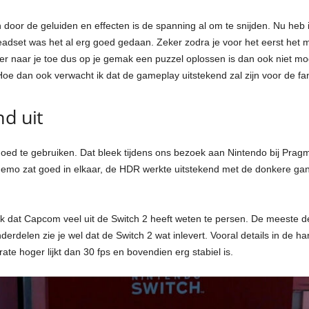
door de geluiden en effecten is de spanning al om te snijden. Nu heb 
adset was het al erg goed gedaan. Zeker zodra je voor het eerst het m
ter naar je toe dus op je gemak een puzzel oplossen is dan ook niet mog
oe dan ook verwacht ik dat de gameplay uitstekend zal zijn voor de fa
nd uit
ed te gebruiken. Dat bleek tijdens ons bezoek aan Nintendo bij Prag
e demo zat goed in elkaar, de HDR werkte uitstekend met de donkere g
k dat Capcom veel uit de Switch 2 heeft weten te persen. De meeste de
derdelen zie je wel dat de Switch 2 wat inlevert. Vooral details in de ha
rate hoger lijkt dan 30 fps en bovendien erg stabiel is.