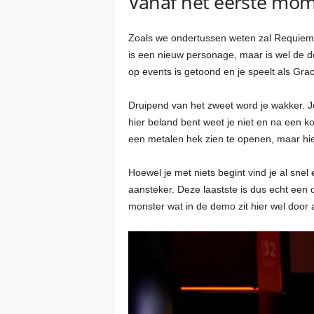
Vanaf het eerste mom
Zoals we ondertussen weten zal Requiem 
is een nieuw personage, maar is wel de d
op events is getoond en je speelt als Gr
Druipend van het zweet word je wakker. Je
hier beland bent weet je niet en na een k
een metalen hek zien te openen, maar hier
Hoewel je met niets begint vind je al sne
aansteker. Deze laastste is dus echt een
monster wat in de demo zit hier wel door