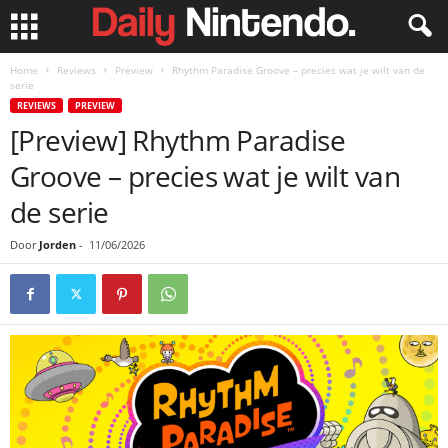
Home
Reviews
Preview
Rhythm Paradise Groove – precies wat je wilt van de
serie
REVIEWS
PREVIEW
[Preview] Rhythm Paradise
Groove – precies wat je wilt van
de serie
Door
Jorden
-
11/06/2026