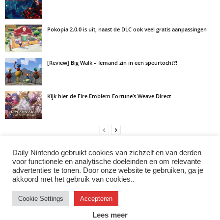
Pokopia 2.0.0 is uit, naast de DLC ook veel gratis aanpassingen
[Review] Big Walk – Iemand zin in een speurtocht?!
Kijk hier de Fire Emblem Fortune’s Weave Direct
Daily Nintendo gebruikt cookies van zichzelf en van derden
LAAT EEN REACTIE ACHTER
voor functionele en analytische doeleinden en om relevante
advertenties te tonen. Door onze website te gebruiken, ga je
Log in om een opmerking achter te laten
akkoord met het gebruik van cookies..
Cookie Settings
Accepteren
Instagram
Facebook
X/Twitter
Youtube
Discord
Lees meer