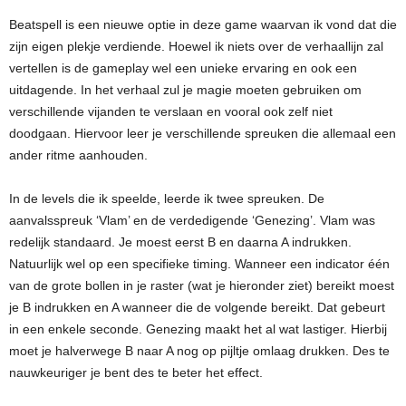
Beatspell is een nieuwe optie in deze game waarvan ik vond dat die
zijn eigen plekje verdiende. Hoewel ik niets over de verhaallijn zal
vertellen is de gameplay wel een unieke ervaring en ook een
uitdagende. In het verhaal zul je magie moeten gebruiken om
verschillende vijanden te verslaan en vooral ook zelf niet
doodgaan. Hiervoor leer je verschillende spreuken die allemaal een
ander ritme aanhouden.
In de levels die ik speelde, leerde ik twee spreuken. De
aanvalsspreuk ‘Vlam’ en de verdedigende ‘Genezing’. Vlam was
redelijk standaard. Je moest eerst B en daarna A indrukken.
Natuurlijk wel op een specifieke timing. Wanneer een indicator één
van de grote bollen in je raster (wat je hieronder ziet) bereikt moest
je B indrukken en A wanneer die de volgende bereikt. Dat gebeurt
in een enkele seconde. Genezing maakt het al wat lastiger. Hierbij
moet je halverwege B naar A nog op pijltje omlaag drukken. Des te
nauwkeuriger je bent des te beter het effect.