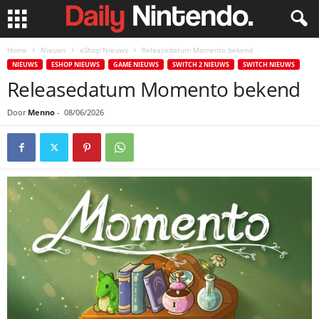
Home
Nieuws
eShop Nieuws
Releasedatum Momento bekend
NIEUWS
ESHOP NIEUWS
GAME NIEUWS
SWITCH 2 NIEUWS
SWITCH NIEUWS
Releasedatum Momento bekend
Door
Menno
-
08/06/2026