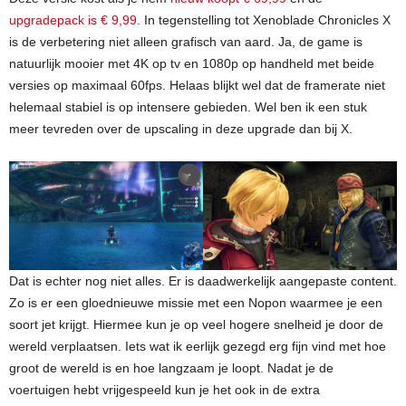
upgradepack is € 9,99
. In tegenstelling tot Xenoblade Chronicles X
is de verbetering niet alleen grafisch van aard. Ja, de game is
natuurlijk mooier met 4K op tv en 1080p op handheld met beide
versies op maximaal 60fps. Helaas blijkt wel dat de framerate niet
helemaal stabiel is op intensere gebieden. Wel ben ik een stuk
meer tevreden over de upscaling in deze upgrade dan bij X.
Dat is echter nog niet alles. Er is daadwerkelijk aangepaste content.
Zo is er een gloednieuwe missie met een Nopon waarmee je een
soort jet krijgt. Hiermee kun je op veel hogere snelheid je door de
wereld verplaatsen. Iets wat ik eerlijk gezegd erg fijn vind met hoe
groot de wereld is en hoe langzaam je loopt. Nadat je de
voertuigen hebt vrijgespeeld kun je het ook in de extra