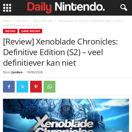
Home
Nieuws
Game Nieuws
Xenoblade Chronicles: Definitive Edition (S2) –
veel definitiever kan niet
NIEUWS
GAME NIEUWS
[Review] Xenoblade Chronicles:
Definitive Edition (S2) – veel
definitiever kan niet
Door
Jorden
-
19/06/2026