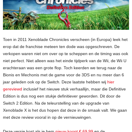
Toen in 2011 Xenoblade Chronicles verscheen (in Europa) leek het
erop dat de franchise meteen ten dode was opgeschreven. De
verkopen waren niet om over op te scheppen en de timing was ook
niet perfect. Niet alleen was het einde tijdperk van de Wii, de Wii U
erachteraan was een grote flop. Toch keerden we terug naar de
Bionis en Mechonis met de game voor de 3DS en nu meer dan 6
jaar geleden ook op de Switch. Deze laatste hebben wij
hier
gereviewd
inclusief het nieuwe stuk verhaallijn, maar die Definitive
Edition is dus nog een stukje definitiever geworden. Dit door de
Switch 2 Edition. Na de teleurstelling van de upgrade van
Xenoblade X is het dus hopen dat deze in de smaak valt. We gaan
met deze review vooral in op de vernieuwingen.
Deze versie kost als je hem
nieuw koopt € 69,99
en de