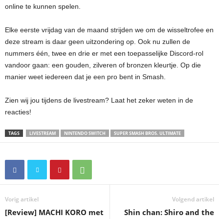
online te kunnen spelen.
Elke eerste vrijdag van de maand strijden we om de wisseltrofee en
deze stream is daar geen uitzondering op. Ook nu zullen de
nummers één, twee en drie er met een toepasselijke Discord-rol
vandoor gaan: een gouden, zilveren of bronzen kleurtje. Op die
manier weet iedereen dat je een pro bent in Smash.
Zien wij jou tijdens de livestream? Laat het zeker weten in de
reacties!
TAGS
LIVESTREAM
NINTENDO SWITCH
SUPER SMASH BROS. ULTIMATE
Vorig artikel
Volgend artikel
[Review] MACHI KORO met
Shin chan: Shiro and the