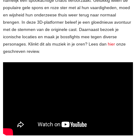
namelijk een spookachtige chaos veroorzaakt. Gelukkig willen de
populaire gele spons en roze ster met al hun vaardigheden, moed
en wijsheid hun onderzeese thuis weer terug naar normaal
brengen. In deze 3D-platformer beleef je een gloednieuw avontuur
met de stemmen van de originele cast. Daarnaast bezoek je
iconische locaties en maak je bossfights mee tegen diverse
personages. Klinkt dit als muziek in je oren? Lees dan
hier
onze
geschreven review.