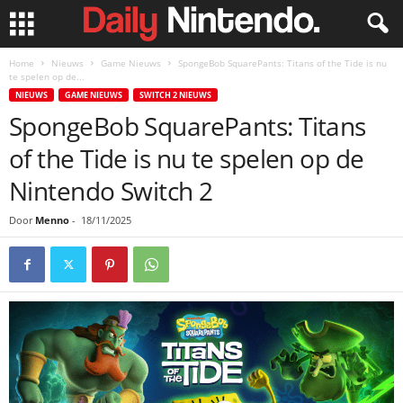
Home
Nieuws
Game Nieuws
SpongeBob SquarePants: Titans of the Tide is nu
te spelen op de...
NIEUWS
GAME NIEUWS
SWITCH 2 NIEUWS
SpongeBob SquarePants: Titans
of the Tide is nu te spelen op de
Nintendo Switch 2
Door
Menno
-
18/11/2025