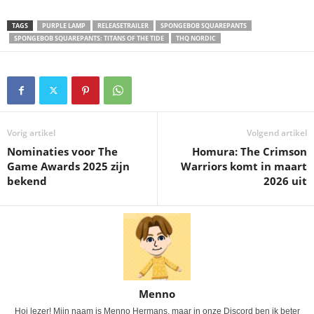
TAGS
PURPLE LAMP
RELEASETRAILER
SPONGEBOB SQUAREPANTS
SPONGEBOB SQUAREPANTS: TITANS OF THE TIDE
THQ NORDIC
Vorig artikel
Volgend artikel
Nominaties voor The
Homura: The Crimson
Game Awards 2025 zijn
Warriors komt in maart
bekend
2026 uit
Menno
Hoi lezer! Mijn naam is Menno Hermans, maar in onze Discord ben ik beter