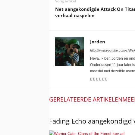
Vorig artikel
Net aangekondigde Attack On Titan 
verhaal naspelen
Jorden
http://www.youtube.com/c/W
Heya, ik ben Jorden en onde
Ondertussen 11 jaar later i
meestal met dezelfde user
GERELATEERDE ARTIKELEN
MEE
Fading Echo aangekondigd 