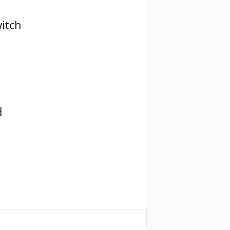
itch
d