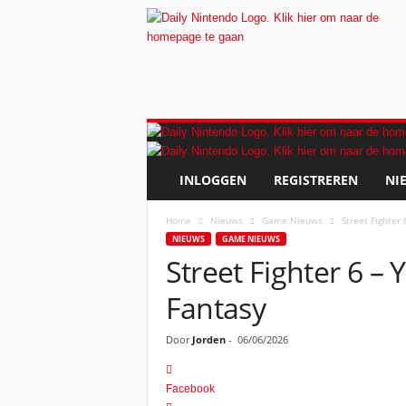
D
a
i
l
y
N
i
INLOGGEN
REGISTREREN
NI
n
t
Home
Nieuws
Game Nieuws
Street Fighter 
e
NIEUWS
GAME NIEUWS
n
Street Fighter 6 – 
d
o
Fantasy
Door
Jorden
-
06/06/2026
Facebook