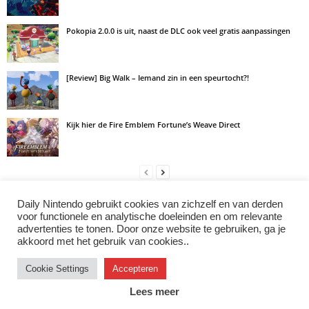
Pokopia 2.0.0 is uit, naast de DLC ook veel gratis aanpassingen
[Review] Big Walk – Iemand zin in een speurtocht?!
Kijk hier de Fire Emblem Fortune’s Weave Direct
Daily Nintendo gebruikt cookies van zichzelf en van derden
LAAT EEN REACTIE ACHTER
voor functionele en analytische doeleinden en om relevante
advertenties te tonen. Door onze website te gebruiken, ga je
Log in om een opmerking achter te laten
akkoord met het gebruik van cookies..
Cookie Settings
Accepteren
Instagram
Facebook
X/Twitter
Youtube
Discord
Lees meer
© 2007–2026 Daily Nintendo