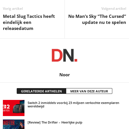
Vorig artikel
Volgend artikel
Metal Slug Tactics heeft
No Man’s Sky “The Cursed”
eindelijk een
update nu te spelen
releasedatum
Noor
GERELATEERDE ARTIKELEN
MEER VAN DEZE AUTEUR
Switch 2 inmiddels voorbij 23 miljoen verkochte exemplaren
wereldwijd
[Review] The Drifter – Heerlijke pulp