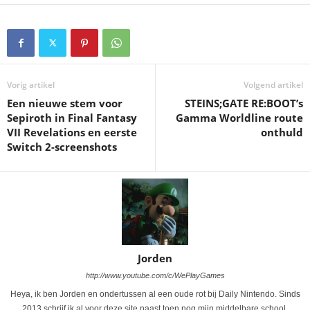
Vorig artikel
Volgend artikel
Een nieuwe stem voor
STEINS;GATE RE:BOOT’s
Sepiroth in Final Fantasy
Gamma Worldline route
VII Revelations en eerste
onthuld
Switch 2-screenshots
Jorden
http://www.youtube.com/c/WePlayGames
Heya, ik ben Jorden en ondertussen al een oude rot bij Daily Nintendo. Sinds
2013 schrijf ik al voor deze site naast toen nog mijn middelbare school.