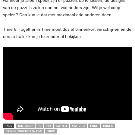
wanneer je alleen speelt zijn er puzzels op te lossen, de designs
van de puzzels zullen dan net wat anders zijn. Wil je wel coöp
spelen? Dan kun je dat met maximaal drie anderen doen.
Trine 6: Together in Time moet dus al binnenkort verschiijnen en de
eerste trailer kun je hieronder al bekijken.
TAGS
NINTENDO
PC
PS5
SWITCH
SWITCH 2
TRINE
TRINE 6
TRINE 6: TOGETHER IN TIME
XBOX