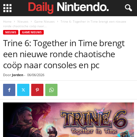
Home
Nieuws
Game Nieuws
Trine 6: Together in Time brengt een nieuwe
ronde chaotische coöp naar...
NIEUWS
GAME NIEUWS
Trine 6: Together in Time brengt
een nieuwe ronde chaotische
coöp naar consoles en pc
Door
Jorden
-
06/06/2026