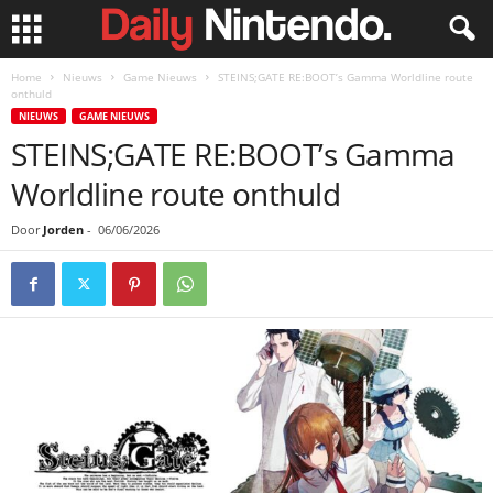
Home
Nieuws
Game Nieuws
STEINS;GATE RE:BOOT’s Gamma Worldline route
onthuld
NIEUWS
GAME NIEUWS
STEINS;GATE RE:BOOT’s Gamma
Worldline route onthuld
Door
Jorden
-
06/06/2026