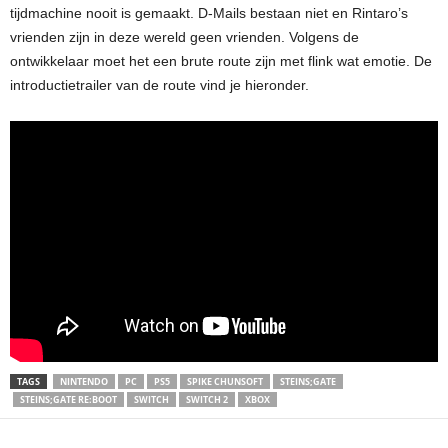
tijdmachine nooit is gemaakt. D-Mails bestaan niet en Rintaro’s
vrienden zijn in deze wereld geen vrienden. Volgens de
ontwikkelaar moet het een brute route zijn met flink wat emotie. De
introductietrailer van de route vind je hieronder.
TAGS
NINTENDO
PC
PS5
SPIKE CHUNSOFT
STEINS;GATE
STEINS;GATE RE:BOOT
SWITCH
SWITCH 2
XBOX