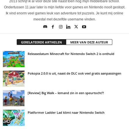
2013 schrijf ik al voor deze site naast toen nog mijn middelbare school.
Ondertussen 11 jaar later is mijn liefde voor games en Nintendo nooit gestopt.
Ik vind enorm veel games leuk van adventure tot puzzels. Je kunt mij online
meestal met dezelfde username vinden.
GERELATEERDE ARTIKELEN
MEER VAN DEZE AUTEUR
Releasedatum Minecraft for Nintendo Switch 2 is onthuld
Pokopia 2.0.0 is uit, naast de DLC ook veel gratis aanpassingen
[Review] Big Walk – Iemand zin in een speurtocht?!
Platformer Ladder Lad klimt naar Nintendo Switch