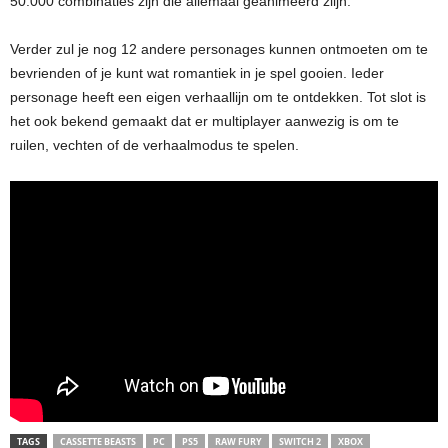
50.000 combinaties zijn die allemaal geanimeerd ziijn.
Verder zul je nog 12 andere personages kunnen ontmoeten om te
bevrienden of je kunt wat romantiek in je spel gooien. Ieder
personage heeft een eigen verhaallijn om te ontdekken. Tot slot is
het ook bekend gemaakt dat er multiplayer aanwezig is om te
ruilen, vechten of de verhaalmodus te spelen.
TAGS
CASSETTE BEASTS
PC
PS5
RAW FURY
SWITCH 2
XBOX