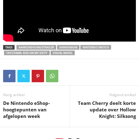
TAGS
AANKONDIGINGSTRAILER
KAWAIINIUM
NINTENDO SWITCH
TAYUTAMA: KISS ON MY DEITY
VISUAL NOVEL
Vorig artikel
Volgend artikel
De Nintendo eShop-
Team Cherry deelt korte
hoogtepunten van
update over Hollow
afgelopen week
Knight: Silksong