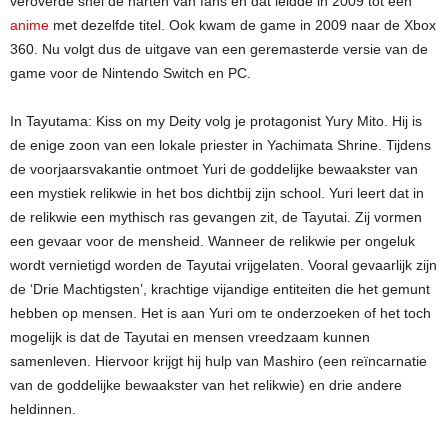
veroverde snel de harten van fans en dat leidde in 2009 tot een
anime
met dezelfde titel. Ook kwam de game in 2009 naar de Xbox
360. Nu volgt dus de uitgave van een geremasterde versie van de
game voor de Nintendo Switch en PC.
In Tayutama: Kiss on my Deity volg je protagonist Yury Mito. Hij is
de enige zoon van een lokale priester in Yachimata Shrine. Tijdens
de voorjaarsvakantie ontmoet Yuri de goddelijke bewaakster van
een mystiek relikwie in het bos dichtbij zijn school. Yuri leert dat in
de relikwie een mythisch ras gevangen zit, de Tayutai. Zij vormen
een gevaar voor de mensheid. Wanneer de relikwie per ongeluk
wordt vernietigd worden de Tayutai vrijgelaten. Vooral gevaarlijk zijn
de ‘Drie Machtigsten’, krachtige vijandige entiteiten die het gemunt
hebben op mensen. Het is aan Yuri om te onderzoeken of het toch
mogelijk is dat de Tayutai en mensen vreedzaam kunnen
samenleven. Hiervoor krijgt hij hulp van Mashiro (een reïncarnatie
van de goddelijke bewaakster van het relikwie) en drie andere
heldinnen.