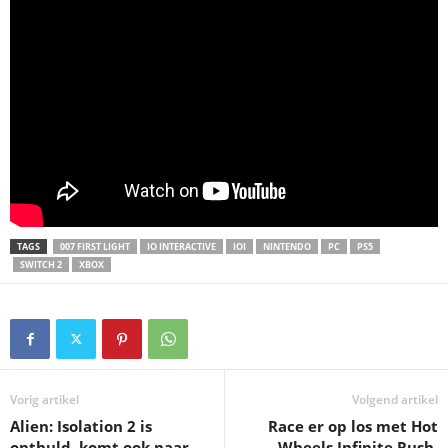
TAGS
007 FIRST LIGHT
IO INTERACTIVE
IOI
NINTENDO
PC
PS5
SWITCH 2
XBOX
Vorig artikel
Volgend artikel
Alien: Isolation 2 is
Race er op los met Hot
onthuld, komt ook naar
Wheels Infinite Rush,