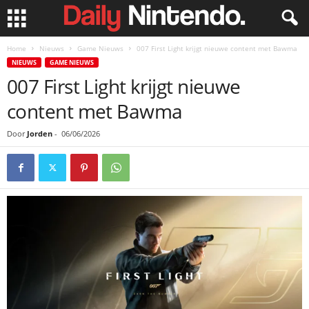
Home
Nieuws
Game Nieuws
007 First Light krijgt nieuwe content met Bawma
NIEUWS
GAME NIEUWS
007 First Light krijgt nieuwe
content met Bawma
Door
Jorden
-
06/06/2026