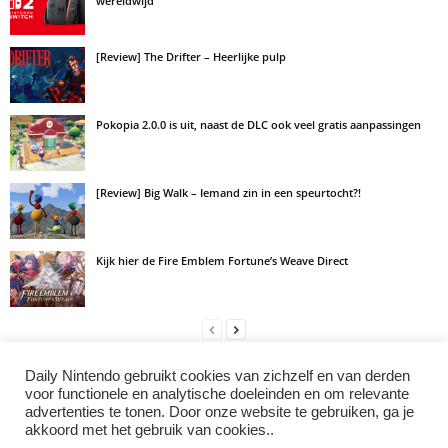
wereldwijd
[Review] The Drifter – Heerlijke pulp
Pokopia 2.0.0 is uit, naast de DLC ook veel gratis aanpassingen
[Review] Big Walk – Iemand zin in een speurtocht?!
Kijk hier de Fire Emblem Fortune’s Weave Direct
Daily Nintendo gebruikt cookies van zichzelf en van derden
LAAT EEN REACTIE ACHTER
voor functionele en analytische doeleinden en om relevante
advertenties te tonen. Door onze website te gebruiken, ga je
Log in om een opmerking achter te laten
akkoord met het gebruik van cookies..