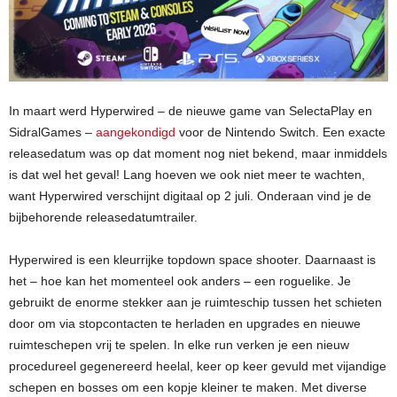
In maart werd Hyperwired – de nieuwe game van SelectaPlay en
SidralGames –
aangekondigd
voor de Nintendo Switch. Een exacte
releasedatum was op dat moment nog niet bekend, maar inmiddels
is dat wel het geval! Lang hoeven we ook niet meer te wachten,
want Hyperwired verschijnt digitaal op 2 juli. Onderaan vind je de
bijbehorende releasedatumtrailer.
Hyperwired is een kleurrijke topdown space shooter. Daarnaast is
het – hoe kan het momenteel ook anders – een roguelike. Je
gebruikt de enorme stekker aan je ruimteschip tussen het schieten
door om via stopcontacten te herladen en upgrades en nieuwe
ruimteschepen vrij te spelen. In elke run verken je een nieuw
procedureel gegenereerd heelal, keer op keer gevuld met vijandige
schepen en bosses om een kopje kleiner te maken. Met diverse