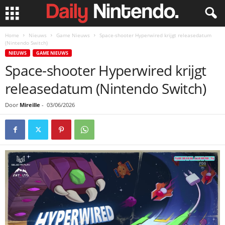
Home
Nieuws
Game Nieuws
Space-shooter Hyperwired krijgt releasedatum
(Nintendo Switch)
NIEUWS
GAME NIEUWS
Space-shooter Hyperwired krijgt
releasedatum (Nintendo Switch)
Door
Mireille
-
03/06/2026