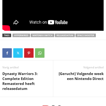
TAGS
HYPERWIRED
NINTENDO SWITCH
RELEASEDATUM
SPACE SHOOTER
Vorig artikel
Volgend artikel
Dynasty Warriors 3:
[Gerucht] Volgende week
Complete Edition
een Nintendo Direct
Remastered heeft
releasedatum