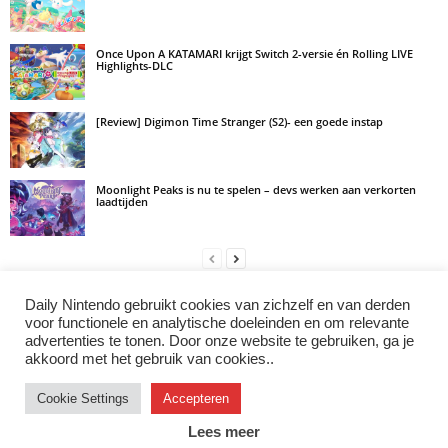
Once Upon A KATAMARI krijgt Switch 2-versie én Rolling LIVE
Highlights-DLC
[Review] Digimon Time Stranger (S2)- een goede instap
Moonlight Peaks is nu te spelen – devs werken aan verkorten
laadtijden
Daily Nintendo gebruikt cookies van zichzelf en van derden
LAAT EEN REACTIE ACHTER
voor functionele en analytische doeleinden en om relevante
advertenties te tonen. Door onze website te gebruiken, ga je
Log in om een opmerking achter te laten
akkoord met het gebruik van cookies..
Cookie Settings
Accepteren
Instagram
Facebook
X/Twitter
Youtube
Discord
Lees meer
© 2007–2026 Daily Nintendo