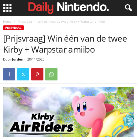
Home
Prijsvraag
Win één van de twee Kirby + Warpstar amiibo
PRIJSVRAAG
[Prijsvraag] Win één van de twee
Kirby + Warpstar amiibo
Door
Jorden
-
20/11/2025