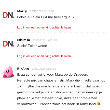
Marry
22/11/2025 Bij 19:58
Lololo & Lalala Lijkt me heel erg leuk
Log in om een opmerking achter te laten
Edsimso
22/11/2025 Bij 22:00
Susie! Zeker weten.
Log in om een opmerking achter te laten
RikAhn
22/11/2025 Bij 22:02
Ik ga zonder twijfel voor Marx op de Dragoon.
Perfecte mix van chaos en stijl: Marx die in volle vaart op
zo’n mythische machine de arena in knalt… dat móét
gewoon de volgende amiibo worden. Zet ’m neer op je
plank en je ziet meteen: “oké, deze gaat problemen
veroorzaken”. Precies zoals het hoort in Kirby-land