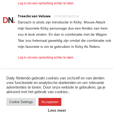
Log in om een opmerking achter te laten
Treecks van Veluwe
27/11/2025 Bij 23:16
Daroach is sinds zijn introductie in Kirby: Mouse Attack
mijn favoriete Kirby personage dus een Amiibo van hem
zou ik leuk vinden. En dan in combinatie met de Wagon
Star zou helemaal geweldig zijn omdat die combinatie ook
mijn favoriete is om te gebruiken in Kirby Air Riders.
Log in om een opmerking achter te laten
Daily Nintendo gebruikt cookies van zichzelf en van derden
LAAT EEN REACTIE ACHTER
voor functionele en analytische doeleinden en om relevante
advertenties te tonen. Door onze website te gebruiken, ga je
Log in om een opmerking achter te laten
akkoord met het gebruik van cookies..
Cookie Settings
Accepteren
Instagram
Facebook
X/Twitter
Youtube
Discord
Lees meer
© 2007–2026 Daily Nintendo