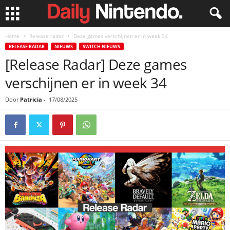
Home
Release radar
Deze games verschijnen er in week 34
RELEASE RADAR
NIEUWS
SWITCH NIEUWS
[Release Radar] Deze games
verschijnen er in week 34
Door
Patricia
-
17/08/2025