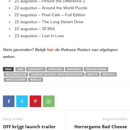
21 augustus – Picture the Difference 2
22 augustus – Around the World Puzzle
22 augustus – Pixel Cafe – Full Edition
22 augustus – The Long Desert Drive
22 augustus – SF3RA
23 augustus – Lost in Loss
Niets gevonden?
Bekijk
hier
de Release Radars van afgelopen
weken
.
TAGS
2025
DISCOUNTY
HERDLING
NINTENDO
RELEASE RADAR
RELEASEDATUM
SHANTAE ADVANCE: RISKY REVOLUTION
SWITCH
SWITCH 2
SWITCH ESHOP
WEEK 34
Vorig artikel
Volgend artikel
OFF krijgt launch trailer
Horrorgame Bad Cheese