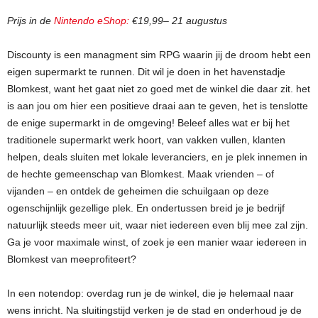
Prijs in de
Nintendo eShop:
€19,99– 21 augustus
Discounty is een managment sim RPG waarin jij de droom hebt een
eigen supermarkt te runnen. Dit wil je doen in het havenstadje
Blomkest, want het gaat niet zo goed met de winkel die daar zit. het
is aan jou om hier een positieve draai aan te geven, het is tenslotte
de enige supermarkt in de omgeving! Beleef alles wat er bij het
traditionele supermarkt werk hoort, van vakken vullen, klanten
helpen, deals sluiten met lokale leveranciers, en je plek innemen in
de hechte gemeenschap van Blomkest. Maak vrienden – of
vijanden – en ontdek de geheimen die schuilgaan op deze
ogenschijnlijk gezellige plek. En ondertussen breid je je bedrijf
natuurlijk steeds meer uit, waar niet iedereen even blij mee zal zijn.
Ga je voor maximale winst, of zoek je een manier waar iedereen in
Blomkest van meeprofiteert?
In een notendop: overdag run je de winkel, die je helemaal naar
wens inricht. Na sluitingstijd verken je de stad en onderhoud je de