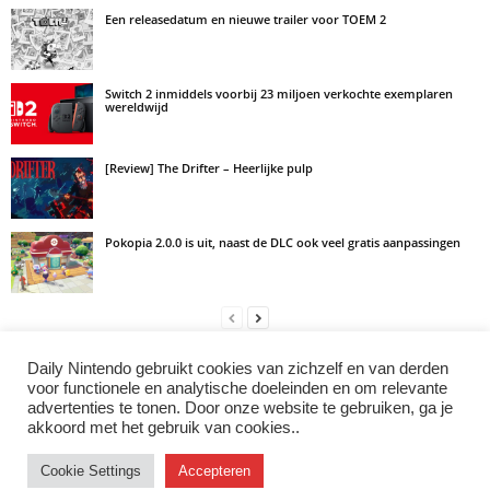
Een releasedatum en nieuwe trailer voor TOEM 2
Switch 2 inmiddels voorbij 23 miljoen verkochte exemplaren
wereldwijd
[Review] The Drifter – Heerlijke pulp
Pokopia 2.0.0 is uit, naast de DLC ook veel gratis aanpassingen
Daily Nintendo gebruikt cookies van zichzelf en van derden
LAAT EEN REACTIE ACHTER
voor functionele en analytische doeleinden en om relevante
advertenties te tonen. Door onze website te gebruiken, ga je
Log in om een opmerking achter te laten
akkoord met het gebruik van cookies..
Cookie Settings
Accepteren
Instagram
Facebook
X/Twitter
Youtube
Discord