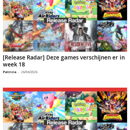
[Release Radar] Deze games verschijnen er in
week 18
Patricia
-
26/04/2026