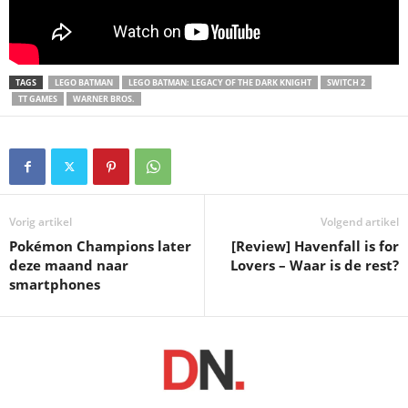
TAGS
LEGO BATMAN
LEGO BATMAN: LEGACY OF THE DARK KNIGHT
SWITCH 2
TT GAMES
WARNER BROS.
Vorig artikel
Volgend artikel
Pokémon Champions later
[Review] Havenfall is for
deze maand naar
Lovers – Waar is de rest?
smartphones