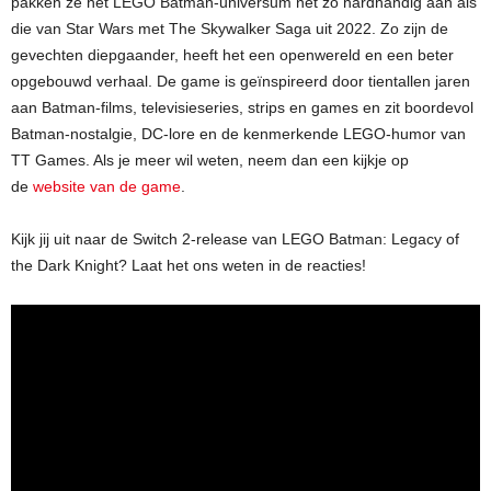
pakken ze het LEGO Batman-universum net zo hardhandig aan als
die van Star Wars met The Skywalker Saga uit 2022. Zo zijn de
gevechten diepgaander, heeft het een openwereld en een beter
opgebouwd verhaal. De game is geïnspireerd door tientallen jaren
aan Batman-films, televisieseries, strips en games en zit boordevol
Batman-nostalgie, DC-lore en de kenmerkende LEGO-humor van
TT Games. Als je meer wil weten, neem dan een kijkje op
de
website van de game
.
Kijk jij uit naar de Switch 2-release van LEGO Batman: Legacy of
the Dark Knight? Laat het ons weten in de reacties!