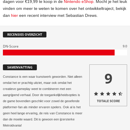
dagen voor €19,99 te koop in de
Nintendo eShop
. Mocht je het leuk
vinden om meer te weten te komen over het ontwikkeltraject, bekijk
dan
hier
een recent interview met Sebastian Drews.
RECENSIES OVERZICHT
DN-Score
9.0
SAMENVATTING
9
Constance is een waar kunstwerk geworden. Niet alleen
omdat het er prachtig uitziet, maar ook omdat het
creatieve gameplay weet te combineren met een
aangrijpend verhaal. Door de toegankelijkheidsopties is
TOTALE SCORE
de game bovendien geschikt voor zowel de geoefende
platformer-fan als minder ervaren spelers. Ook al is het
geen heel lange ervaring, de reis van Constance is meer
dan de moeite waard. Dit is gewoon een ijzersterke
Metroidvania!