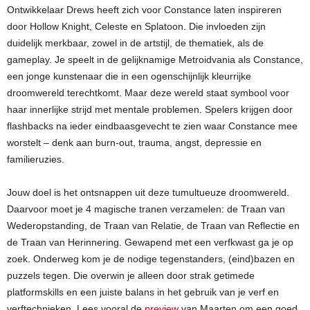
Ontwikkelaar Drews heeft zich voor Constance laten inspireren
door Hollow Knight, Celeste en Splatoon. Die invloeden zijn
duidelijk merkbaar, zowel in de artstijl, de thematiek, als de
gameplay. Je speelt in de gelijknamige Metroidvania als Constance,
een jonge kunstenaar die in een ogenschijnlijk kleurrijke
droomwereld terechtkomt. Maar deze wereld staat symbool voor
haar innerlijke strijd met mentale problemen. Spelers krijgen door
flashbacks na ieder eindbaasgevecht te zien waar Constance mee
worstelt – denk aan burn-out, trauma, angst, depressie en
familieruzies.
Jouw doel is het ontsnappen uit deze tumultueuze droomwereld.
Daarvoor moet je 4 magische tranen verzamelen: de Traan van
Wederopstanding, de Traan van Relatie, de Traan van Reflectie en
de Traan van Herinnering. Gewapend met een verfkwast ga je op
zoek. Onderweg kom je de nodige tegenstanders, (eind)bazen en
puzzels tegen. Die overwin je alleen door strak getimede
platformskills en een juiste balans in het gebruik van je verf en
verftechnieken. Lees vooral de
preview
van Maarten om een goed