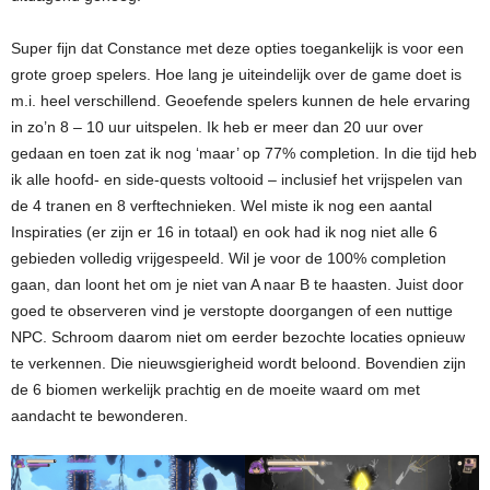
Super fijn dat Constance met deze opties toegankelijk is voor een
grote groep spelers. Hoe lang je uiteindelijk over de game doet is
m.i. heel verschillend. Geoefende spelers kunnen de hele ervaring
in zo’n 8 – 10 uur uitspelen. Ik heb er meer dan 20 uur over
gedaan en toen zat ik nog ‘maar’ op 77% completion. In die tijd heb
ik alle hoofd- en side-quests voltooid – inclusief het vrijspelen van
de 4 tranen en 8 verftechnieken. Wel miste ik nog een aantal
Inspiraties (er zijn er 16 in totaal) en ook had ik nog niet alle 6
gebieden volledig vrijgespeeld. Wil je voor de 100% completion
gaan, dan loont het om je niet van A naar B te haasten. Juist door
goed te observeren vind je verstopte doorgangen of een nuttige
NPC. Schroom daarom niet om eerder bezochte locaties opnieuw
te verkennen. Die nieuwsgierigheid wordt beloond. Bovendien zijn
de 6 biomen werkelijk prachtig en de moeite waard om met
aandacht te bewonderen.