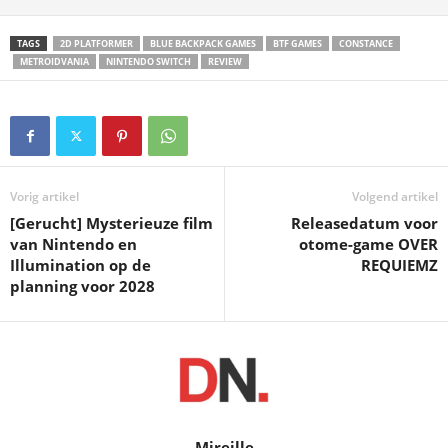
TAGS
2D PLATFORMER
BLUE BACKPACK GAMES
BTF GAMES
CONSTANCE
METROIDVANIA
NINTENDO SWITCH
REVIEW
Vorig artikel
Volgend artikel
[Gerucht] Mysterieuze film
Releasedatum voor
van Nintendo en
otome-game OVER
Illumination op de
REQUIEMZ
planning voor 2028
Mireille