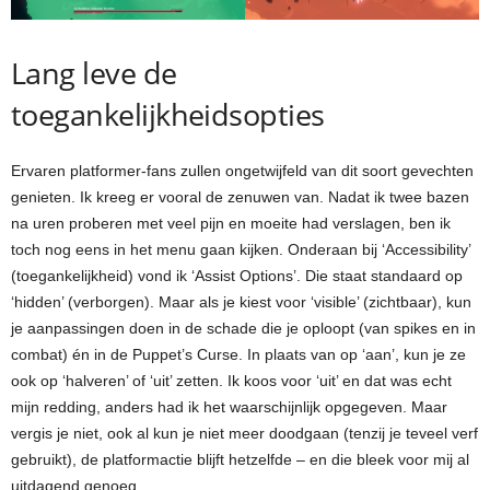
Lang leve de
toegankelijkheidsopties
Ervaren platformer-fans zullen ongetwijfeld van dit soort gevechten
genieten. Ik kreeg er vooral de zenuwen van. Nadat ik twee bazen
na uren proberen met veel pijn en moeite had verslagen, ben ik
toch nog eens in het menu gaan kijken. Onderaan bij ‘Accessibility’
(toegankelijkheid) vond ik ‘Assist Options’. Die staat standaard op
‘hidden’ (verborgen). Maar als je kiest voor ‘visible’ (zichtbaar), kun
je aanpassingen doen in de schade die je oploopt (van spikes en in
combat) én in de Puppet’s Curse. In plaats van op ‘aan’, kun je ze
ook op ‘halveren’ of ‘uit’ zetten. Ik koos voor ‘uit’ en dat was echt
mijn redding, anders had ik het waarschijnlijk opgegeven. Maar
vergis je niet, ook al kun je niet meer doodgaan (tenzij je teveel verf
gebruikt), de platformactie blijft hetzelfde – en die bleek voor mij al
uitdagend genoeg.