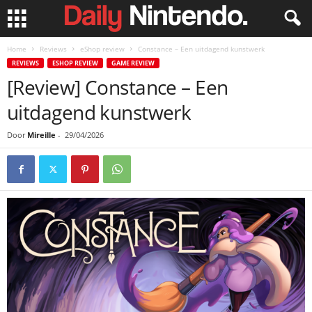
Home
Reviews
eShop review
Constance – Een uitdagend kunstwerk
REVIEWS
ESHOP REVIEW
GAME REVIEW
[Review] Constance – Een
uitdagend kunstwerk
Door
Mireille
-
29/04/2026