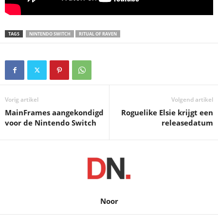
TAGS
NINTENDO SWITCH
RITUAL OF RAVEN
Vorig artikel
Volgend artikel
MainFrames aangekondigd
Roguelike Elsie krijgt een
voor de Nintendo Switch
releasedatum
Noor