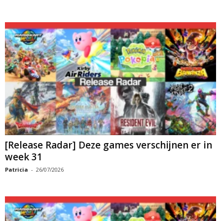
[Release Radar] Deze games verschijnen er in
week 31
Patricia
-
26/07/2026