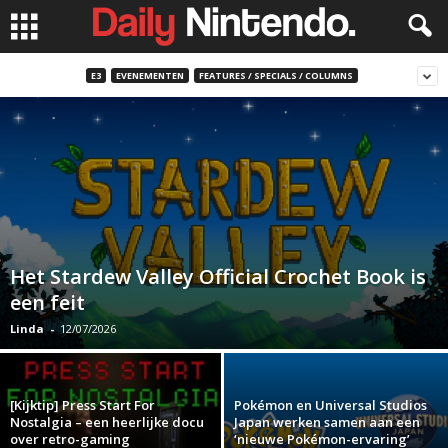
E3
EVENEMENTEN
FEATURES / SPECIALS / COLUMNS
Het Stardew Valley Official Crochet Book is
een feit
Linda
-
12/07/2026
[Kijktip] Press Start For
Pokémon en Universal Studios
Nostalgia – een heerlijke docu
Japan werken samen aan een
over retro-gaming
‘nieuwe Pokémon-ervaring’