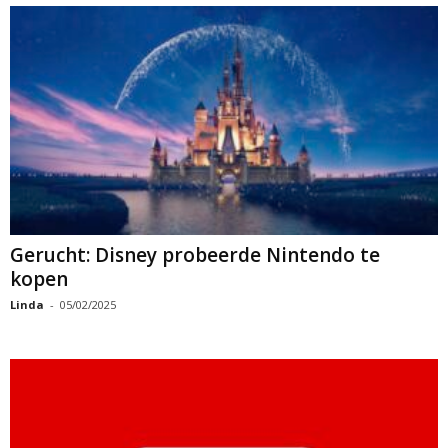
Gerucht: Disney probeerde Nintendo te
kopen
Linda
-
05/02/2025